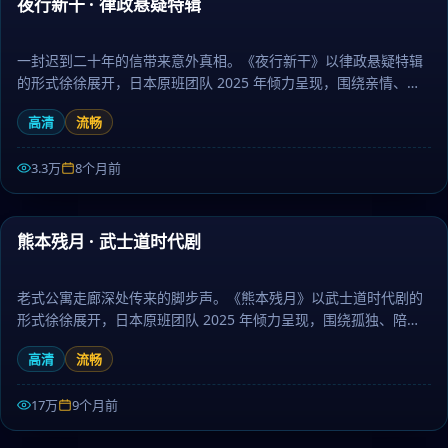
夜行新干 · 律政悬疑特辑
最新
一封迟到二十年的信带来意外真相。《夜行新干》以律政悬疑特辑
的形式徐徐展开，日本原班团队 2025 年倾力呈现，围绕亲情、信
念与救赎层层推进，作为动漫题材，镜头语言细腻、配乐治愈。日
高清
流畅
剧大全提供高清完整版日本电视剧免费在线观看。
3.3万
8个月前
99:03
熊本残月 · 武士道时代剧
最新
老式公寓走廊深处传来的脚步声。《熊本残月》以武士道时代剧的
形式徐徐展开，日本原班团队 2025 年倾力呈现，围绕孤独、陪伴
与勇气层层推进，作为犯罪题材，故事走向出人意料、结局动人。
高清
流畅
日剧大全提供高清完整版日本电视剧免费在线观看。
17万
9个月前
44:57