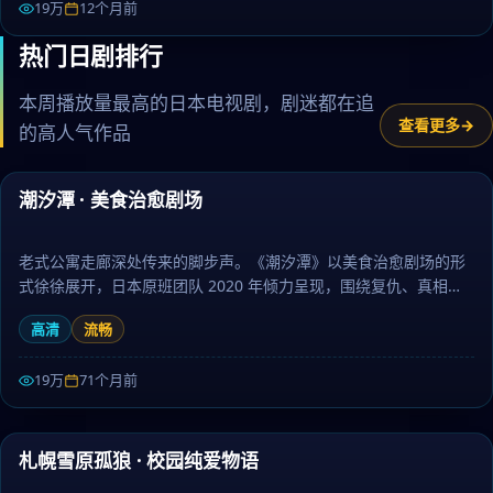
19万
12个月前
热门日剧排行
本周播放量最高的日本电视剧，剧迷都在追
查看更多
的高人气作品
99:34
潮汐潭 · 美食治愈剧场
热门
老式公寓走廊深处传来的脚步声。《潮汐潭》以美食治愈剧场的形
式徐徐展开，日本原班团队 2020 年倾力呈现，围绕复仇、真相与
放下层层推进，作为爱情题材，人物刻画立体、台词余韵悠长。日
高清
流畅
剧大全提供高清完整版日本电视剧免费在线观看。
19万
71个月前
50:02
札幌雪原孤狼 · 校园纯爱物语
热门