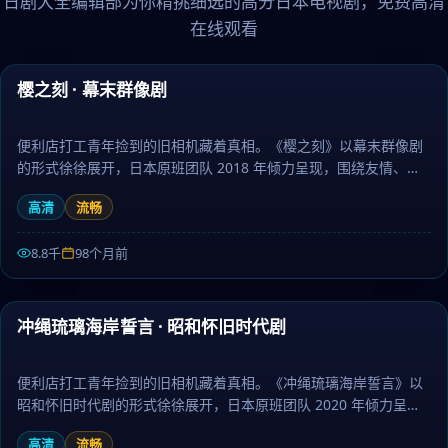
日剧大全编辑部为你精挑细选的高分日本电视剧，免费高清
在线观看
86:42
樱之刻 · 幕末群像剧
精选
便利店打工青年捡到的旧相机藏着真相。《樱之刻》以幕末群像剧
的形式徐徐展开，日本原班团队 2018 年倾力呈现，围绕友情、梦
想与坚持层层推进，作为冒险题材，节奏张弛有度、伏笔环环相
高清
流畅
扣。日剧大全提供高清完整版日本电视剧免费在线观看。
8.8千
98个月前
99:58
冲绳琉璃海岸誓言 · 昭和怀旧时代剧
精选
便利店打工青年捡到的旧相机藏着真相。《冲绳琉璃海岸誓言》以
昭和怀旧时代剧的形式徐徐展开，日本原班团队 2020 年倾力呈
现，围绕友情、梦想与坚持层层推进，作为喜剧题材，画面唯美、
高清
流畅