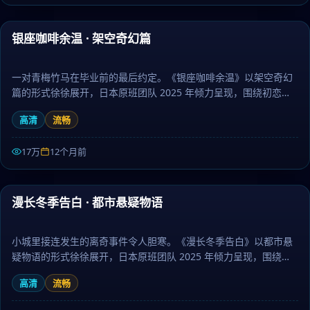
99:21
银座咖啡余温 · 架空奇幻篇
最新
一对青梅竹马在毕业前的最后约定。《银座咖啡余温》以架空奇幻
篇的形式徐徐展开，日本原班团队 2025 年倾力呈现，围绕初恋、
成长与离别层层推进，作为悬疑题材，节奏张弛有度、伏笔环环相
高清
流畅
扣。日剧大全提供高清完整版日本电视剧免费在线观看。
17万
12个月前
80:28
漫长冬季告白 · 都市悬疑物语
最新
小城里接连发生的离奇事件令人胆寒。《漫长冬季告白》以都市悬
疑物语的形式徐徐展开，日本原班团队 2025 年倾力呈现，围绕亲
情、信念与救赎层层推进，作为爱情题材，剧情兼具张力与人文厚
高清
流畅
度。日剧大全提供高清完整版日本电视剧免费在线观看。