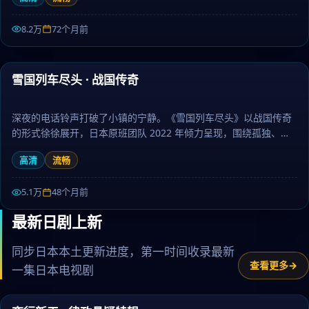
情感真挚动人。日剧大全提供高清完整版日本电视剧免费在线观
看。
8.2万
72个月前
99:46
雪国列车尽头 · 战国传奇
精选
深夜的电话铃声打破了小镇的宁静。《雪国列车尽头》以战国传奇
的形式徐徐展开，日本原班团队 2022 年倾力呈现，围绕孤独、陪
伴与勇气层层推进，作为动漫题材，人物刻画立体、台词余韵悠
高清
流畅
长。日剧大全提供高清完整版日本电视剧免费在线观看。
5.1万
48个月前
最新日剧上新
同步日本本土更新进度，第一时间收录最新
查看更多
一集日本电视剧
52:29