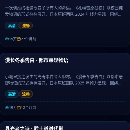
一次偶然的相遇改变了所有人的命运。《札幌雪原孤狼》以校园纯
爱物语的形式徐徐展开，日本原班团队 2024 年倾力呈现，围绕亲
情、信念与救赎层层推进，作为喜剧题材，剧情兼具张力与人文厚
高清
流畅
度。日剧大全提供高清完整版日本电视剧免费在线观看。
19万
27个月前
80:28
漫长冬季告白 · 都市悬疑物语
热门
小城里接连发生的离奇事件令人胆寒。《漫长冬季告白》以都市悬
疑物语的形式徐徐展开，日本原班团队 2025 年倾力呈现，围绕亲
情、信念与救赎层层推进，作为爱情题材，剧情兼具张力与人文厚
高清
流畅
度。日剧大全提供高清完整版日本电视剧免费在线观看。
19万
12个月前
99:12
寻光者之诗 · 武士道时代剧
热门