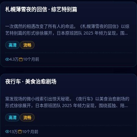
札幌薄雪夜的回信 · 综艺特别篇
最新
一次偶然的相遇改变了所有人的命运。《札幌薄雪夜的回信》以综
艺特别篇的形式徐徐展开，日本原班团队 2025 年倾力呈现，围绕
孤独、陪伴与勇气层层推进，作为科幻题材，镜头语言细腻、配乐
高清
流畅
治愈。日剧大全提供高清完整版日本电视剧免费在线观看。
4.3万
10个月前
46:32
夜行车 · 美食治愈剧场
最新
案发现场的微小线索引出惊天秘密。《夜行车》以美食治愈剧场的
形式徐徐展开，日本原班团队 2025 年倾力呈现，围绕孤独、陪伴
与勇气层层推进，作为冒险题材，画面唯美、情感真挚动人。日剧
高清
流畅
大全提供高清完整版日本电视剧免费在线观看。
13万
10个月前