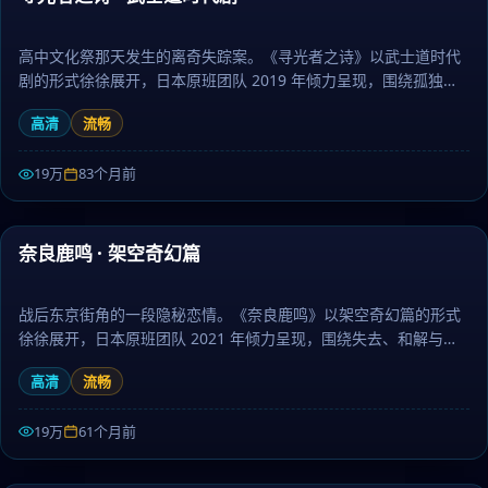
高中文化祭那天发生的离奇失踪案。《寻光者之诗》以武士道时代
剧的形式徐徐展开，日本原班团队 2019 年倾力呈现，围绕孤独、
陪伴与勇气层层推进，作为动作题材，节奏张弛有度、伏笔环环相
高清
流畅
扣。日剧大全提供高清完整版日本电视剧免费在线观看。
19万
83个月前
50:07
奈良鹿鸣 · 架空奇幻篇
热门
战后东京街角的一段隐秘恋情。《奈良鹿鸣》以架空奇幻篇的形式
徐徐展开，日本原班团队 2021 年倾力呈现，围绕失去、和解与重
生层层推进，作为战争题材，节奏张弛有度、伏笔环环相扣。日剧
高清
流畅
大全提供高清完整版日本电视剧免费在线观看。
19万
61个月前
53:13